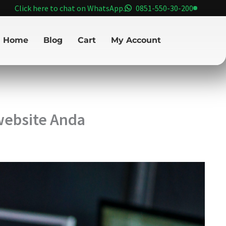
Click here to chat on WhatsApp.
0851-550-30-200
Home
Blog
Cart
My Account
website Anda