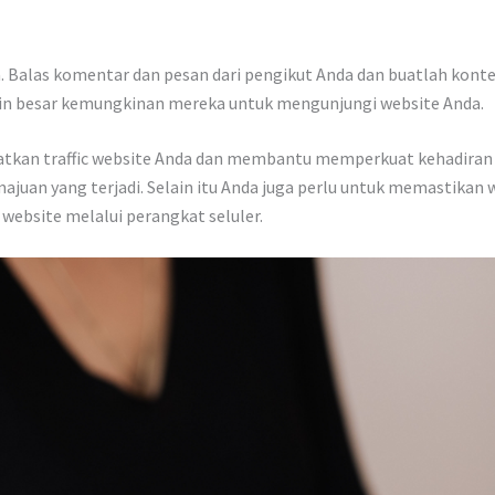
a. Balas komentar dan pesan dari pengikut Anda dan buatlah kon
kin besar kemungkinan mereka untuk mengunjungi website Anda.
tkan traffic website Anda dan membantu memperkuat kehadiran on
uan yang terjadi. Selain itu Anda juga perlu untuk memastikan 
ebsite melalui perangkat seluler.