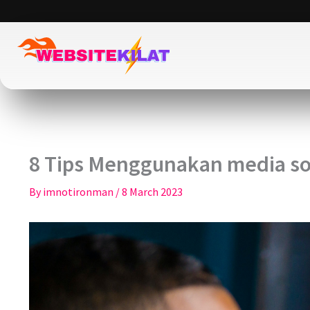
Skip
to
content
8 Tips Menggunakan media sos
By
imnotironman
/
8 March 2023