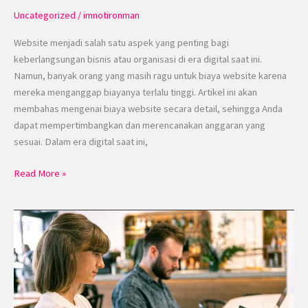
Uncategorized
/
imnotironman
Website menjadi salah satu aspek yang penting bagi
keberlangsungan bisnis atau organisasi di era digital saat ini.
Namun, banyak orang yang masih ragu untuk biaya website karena
mereka menganggap biayanya terlalu tinggi. Artikel ini akan
membahas mengenai biaya website secara detail, sehingga Anda
dapat mempertimbangkan dan merencanakan anggaran yang
sesuai. Dalam era digital saat ini,
Read More »
Mengapa
Anda
Harus
Memiliki
Website
Bisnis?