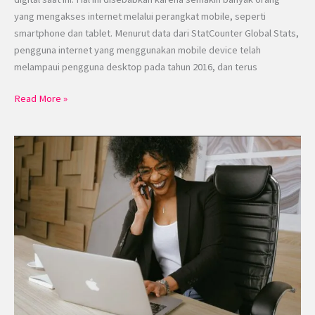
yang mengakses internet melalui perangkat mobile, seperti
smartphone dan tablet. Menurut data dari StatCounter Global Stats,
pengguna internet yang menggunakan mobile device telah
melampaui pengguna desktop pada tahun 2016, dan terus
Read More »
10
Tips
Bagaimana
Website
Perusahaan
Membantu
Meningkatkan
Branding