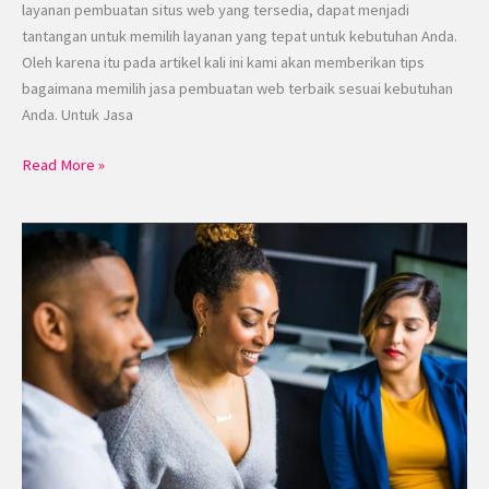
layanan pembuatan situs web yang tersedia, dapat menjadi
tantangan untuk memilih layanan yang tepat untuk kebutuhan Anda.
Oleh karena itu pada artikel kali ini kami akan memberikan tips
bagaimana memilih jasa pembuatan web terbaik sesuai kebutuhan
Anda. Untuk Jasa
Read More »
8
Tips
Menggunakan
media
sosial
untuk
meningkatkan
traffic
website
Anda