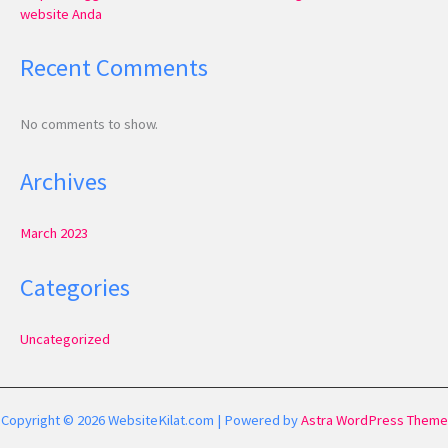
website Anda
Recent Comments
No comments to show.
Archives
March 2023
Categories
Uncategorized
Copyright © 2026 WebsiteKilat.com | Powered by
Astra WordPress Theme