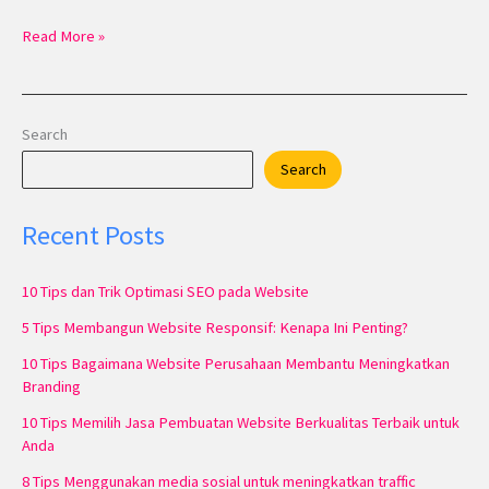
Read More »
Search
Search
Recent Posts
10 Tips dan Trik Optimasi SEO pada Website
5 Tips Membangun Website Responsif: Kenapa Ini Penting?
10 Tips Bagaimana Website Perusahaan Membantu Meningkatkan
Branding
10 Tips Memilih Jasa Pembuatan Website Berkualitas Terbaik untuk
Anda
8 Tips Menggunakan media sosial untuk meningkatkan traffic