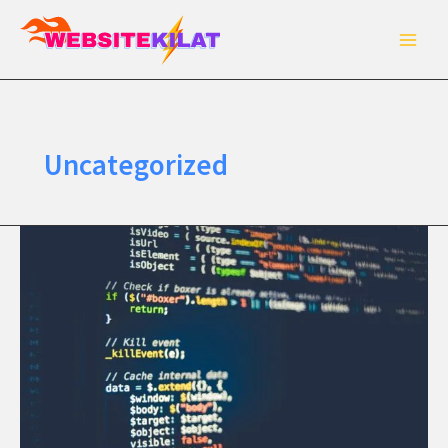
Skip
to
content
Uncategorized
10
Tips
dan
Trik
Optimasi
SEO
pada
Website